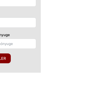
ónyuge
LER