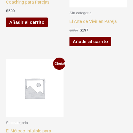
Coaching para Parejas
$
590
Sin categoría
El Arte de Vivir en Pareja
Añadir al carrito
$
397
$
197
Añadir al carrito
El
El
¡Oferta!
precio
precio
original
actual
era:
es:
$97.
$47.
Sin categoría
El Método Infalible para