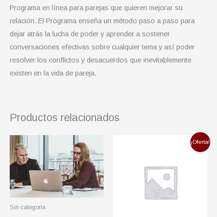
Programa en línea para parejas que quieren mejorar su
relación. El Programa enseña un método paso a paso para
dejar atrás la lucha de poder y aprender a sostener
conversaciones efectivas sobre cualquier tema y así poder
resolver los conflictos y desacuerdos que inevitablemente
existen en la vida de pareja.
Productos relacionados
El
El
¡Oferta!
precio
precio
original
actual
era:
es:
$397.
$197.
Sin categoría