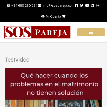
Ir
+34 680 280 584
info@sospareja.com
al
contenido
Mi Cuenta
Testvideo