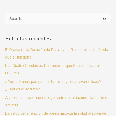
B
u
s
Entradas recientes
c
El Drama de la Relación de Pareja y su Resolución: el método
a
que sí funciona
r
p
Las Cuatro Conductas Destructivas que Suelen Llevar al
o
Divorcio
r
¿Por qué unas parejas se divorcian y otras viven felices?
:
¿Cuál es el secreto?
A veces es necesario escoger entre tener siempre la razón o
ser feliz
La salud de la relación de pareja impacta la salud afectiva de